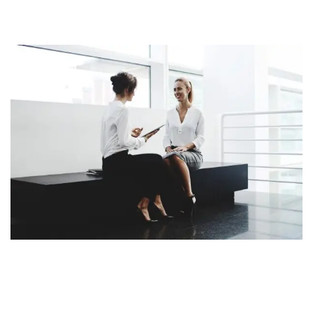
placerat lacus posuere.
Nunc placerat dignissim orci, quis auctor ligula ornare non.
Morbi nec augue dui. Etiam convallis dui a elit pretium
tristique. Phasellus eros tortor, malesuada sed sagittis sit