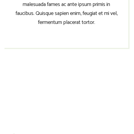
malesuada fames ac ante ipsum primis in
faucibus. Quisque sapien enim, feugiat et mi vel,
fermentum placerat tortor.
Praesent suscipit, purus tincidunt faucibus gravida, leo
quam ullamcorper risus, quis pretium nibh eros ut purus.
Vestibulum ante ipsum primis in faucibus orci luctus et
ultrices posuere cubilia Curae; Fusce ut enim tempor,
venenatis metus interdum, ullamcorper sem. Pellentesque
et sem vehicula, condimentum velit malesuada, dapibus
nunc. Duis vitae eleifend orci, ut varius risus. Praesent
consequat nibh id dictum molestie.
Vestibulum iaculis velit