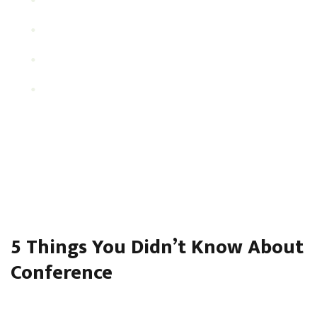
Nec ante varius tempus
Duis sollicitudin lacus sapien
Sed pharetra felis facilisis sed
Cras eget sapien auctor, porttitor nisi vitae, vulputate
justo. Cras et pharetra ligula, vel vestibulum ipsum. Orci
varius natoque penatibus et magnis dis parturient montes,
nascetur ridiculus mus.
5 Things You Didn’t Know About
Conference
Quisque scelerisque suscipit purus, nec venenatis nulla