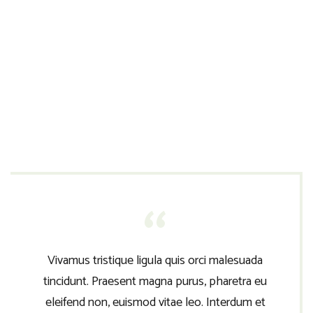
facilisis eu. Cras vel elit felis. Vestibulum convallis ipsum id
aliquam varius. Etiam nec laoreet turpis. Aenean nisi libero,
tempor non sem vitae, hendrerit egestas ex. Nam magna
odio, placerat ac risus tristique, viverra tincidunt nibh.
Donec vitae leo efficitur, bibendum nibh ac, pretium urna.
Vestibulum nunc augue, scelerisque ac vulputate sed,
fermentum non nisi.
Vivamus tristique ligula quis orci malesuada
tincidunt. Praesent magna purus, pharetra eu
eleifend non, euismod vitae leo. Interdum et