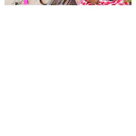
Vestibulum iaculis velit nec ante varius tempus. Duis
sollicitudin lacus sapien, sed pharetra felis facilisis sed.
Cras hendrerit accumsan vulputate. Ut in suscipit neque.
Nunc ultrices pharetra sem sit amet tempor. Cras lorem
augue, varius vitae nunc viverra, lacinia commodo erat.
Aliquam quis vulputate quam. Curabitur ut mauris eu libero
pharetra iaculis finibus sit amet nunc. Nulla at arcu et dolor
imperdiet aliquam et vitae arcu. Nam aliquet eros et
tempor dapibus. Aliquam nulla metus, dictum at laoreet
vel, sagittis sit amet justo. Aliquam mi massa, cursus nec
massa et, tincidunt accumsan mi. Phasellus porttitor
cursus aliquet.