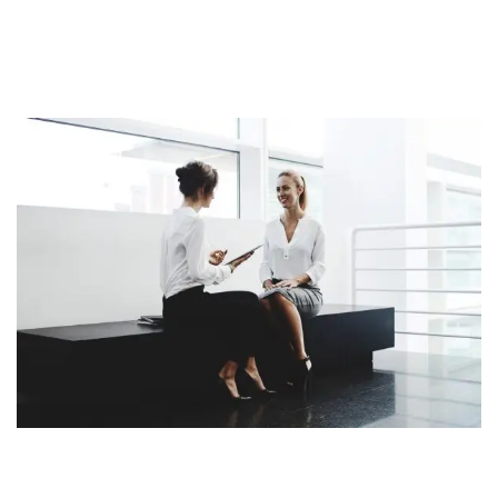
urna eget sapien ornare tristique. Quisque ac accumsan
leo. Curabitur elementum ligula in libero dictum, eu
placerat lacus posuere.
Nunc placerat dignissim orci, quis auctor ligula ornare non.