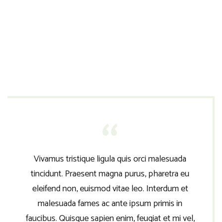
tempor non sem vitae, hendrerit egestas ex. Nam magna
odio, placerat ac risus tristique, viverra tincidunt nibh.
Donec vitae leo efficitur, bibendum nibh ac, pretium urna.
Vestibulum nunc augue, scelerisque ac vulputate sed,
fermentum non nisi.
Vivamus tristique ligula quis orci malesuada
tincidunt. Praesent magna purus, pharetra eu
eleifend non, euismod vitae leo. Interdum et
malesuada fames ac ante ipsum primis in
faucibus. Quisque sapien enim, feugiat et mi vel,