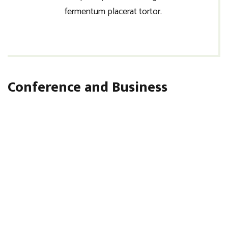
fermentum placerat tortor.
Conference and Business
Praesent suscipit, purus tincidunt faucibus gravida, leo
quam ullamcorper risus, quis pretium nibh eros ut purus.
Vestibulum ante ipsum primis in faucibus orci luctus et
ultrices posuere cubilia Curae; Fusce ut enim tempor,
venenatis metus interdum, ullamcorper sem. Pellentesque
et sem vehicula, condimentum velit malesuada, dapibus
nunc. Duis vitae eleifend orci, ut varius risus. Praesent
consequat nibh id dictum molestie.