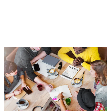
Vestibulum eu nunc ac metus rhoncus commodo. Nunc
ut risus vehicula, egestas diam nec, hendrerit massa.
Fusce aliquet risus nec commodo venenatis. Morbi in orci
gravida, gravida nisl ut, commodo urna. Proin scelerisque
porttitor dui sed tincidunt.