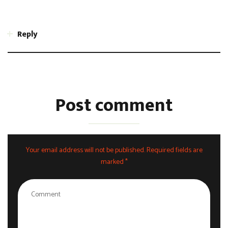
quibusdam ea dolores laboriosam. Aut atque et aut iure veritatis
et. Magnam animi temporibus error asperiores placeat qui.
Reply
Post comment
Your email address will not be published. Required fields are
marked *