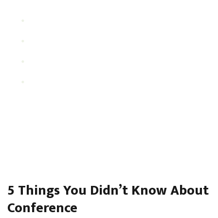
Vestibulum iaculis velit
Nec ante varius tempus
Duis sollicitudin lacus sapien
Sed pharetra felis facilisis sed
Cras eget sapien auctor, porttitor nisi vitae, vulputate
justo. Cras et pharetra ligula, vel vestibulum ipsum. Orci
varius natoque penatibus et magnis dis parturient montes,
nascetur ridiculus mus.
5 Things You Didn’t Know About
Conference