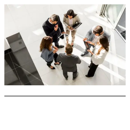
Integer maximus accumsan nunc, sit amet tempor lectus
facilisis eu. Cras vel elit felis. Vestibulum convallis ipsum id
aliquam varius. Etiam nec laoreet turpis. Aenean nisi libero,