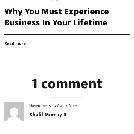
Why You Must Experience
Business In Your Lifetime
Read more
1 comment
November 7, 2018
at
1:08 pm
Khalil Murray II
Distinctio pariatur fugiat velit ad non. Ducimus id repudiandae