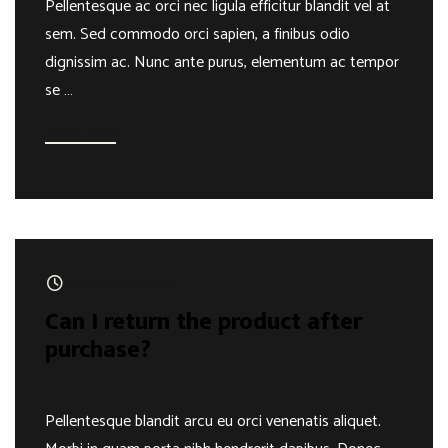
Pellentesque ac orci nec ligula efficitur blandit vel at
sem. Sed commodo orci sapien, a finibus odio
dignissim ac. Nunc ante purus, elementum ac tempor
se …
Read more
September 16, 2017
Can I return the product after
purchase?
Pellentesque blandit arcu eu orci venenatis aliquet.