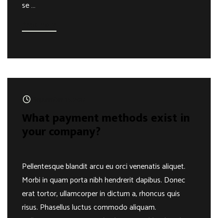
se …
Read more
September 16, 2017
What payment methods exist in
your company?
Pellentesque blandit arcu eu orci venenatis aliquet.
Morbi in quam porta nibh hendrerit dapibus. Donec
erat tortor, ullamcorper in dictum a, rhoncus quis
risus. Phasellus luctus commodo aliquam.