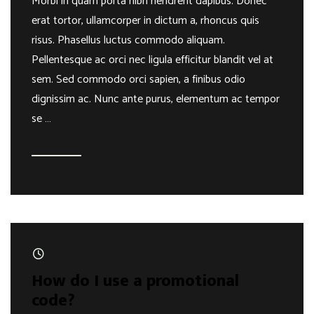
Morbi in quam porta nibh hendrerit dapibus. Donec
erat tortor, ullamcorper in dictum a, rhoncus quis
risus. Phasellus luctus commodo aliquam.
Pellentesque ac orci nec ligula efficitur blandit vel at
sem. Sed commodo orci sapien, a finibus odio
dignissim ac. Nunc ante purus, elementum ac tempor
se …
Read more
September 16, 2017
How do I use a promotional
code?