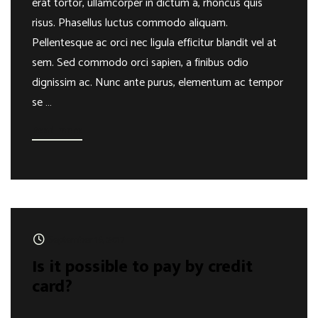
erat tortor, ullamcorper in dictum a, rhoncus quis
risus. Phasellus luctus commodo aliquam.
Pellentesque ac orci nec ligula efficitur blandit vel at
sem. Sed commodo orci sapien, a finibus odio
dignissim ac. Nunc ante purus, elementum ac tempor
se …
Read more
September 16, 2017
Is it possible to pay by credit
card?