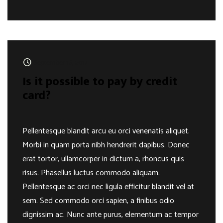
September 16, 2017
Is it possible to pay by credit
card?
Pellentesque blandit arcu eu orci venenatis aliquet.
Morbi in quam porta nibh hendrerit dapibus. Donec
erat tortor, ullamcorper in dictum a, rhoncus quis
risus. Phasellus luctus commodo aliquam.
Pellentesque ac orci nec ligula efficitur blandit vel at
sem. Sed commodo orci sapien, a finibus odio
dignissim ac. Nunc ante purus, elementum ac tempor