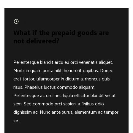
September 16, 2017
What if the prepaid goods are
not delivered?
Pellentesque blandit arcu eu orci venenatis aliquet.
Morbi in quam porta nibh hendrerit dapibus. Donec
erat tortor, ullamcorper in dictum a, rhoncus quis
risus. Phasellus luctus commodo aliquam.
Pellentesque ac orci nec ligula efficitur blandit vel at
sem. Sed commodo orci sapien, a finibus odio
dignissim ac. Nunc ante purus, elementum ac tempor
se …
Read more