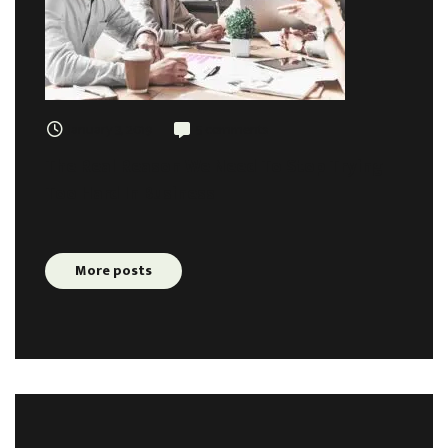
January 3, 2019
5 comments
The Real Reason We Need To Stop Trying
Too Hard In Business
More posts