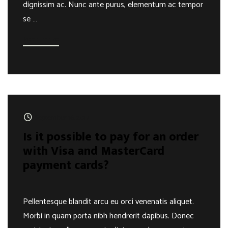
dignissim ac. Nunc ante purus, elementum ac tempor
se …
Read more
September 16, 2017
Is it possible to pay for an order
with Visa and MasterCard
payment cards?
Pellentesque blandit arcu eu orci venenatis aliquet.
Morbi in quam porta nibh hendrerit dapibus. Donec