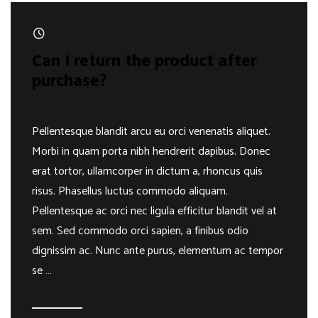
September 16, 2017
Can I return the product after
purchase?
Pellentesque blandit arcu eu orci venenatis aliquet.
Morbi in quam porta nibh hendrerit dapibus. Donec
erat tortor, ullamcorper in dictum a, rhoncus quis
risus. Phasellus luctus commodo aliquam.
Pellentesque ac orci nec ligula efficitur blandit vel at
sem. Sed commodo orci sapien, a finibus odio
dignissim ac. Nunc ante purus, elementum ac tempor
se …
Read more