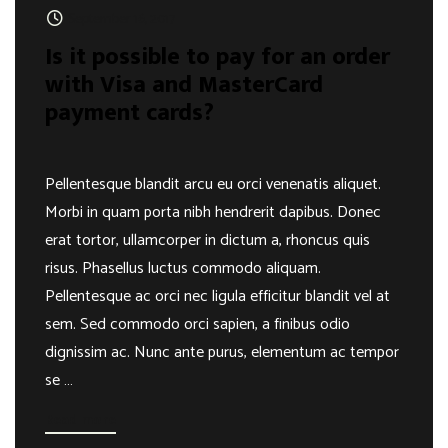
September 16, 2017
Is it possible to pay for an order
with Visa and MasterCard
payment cards?
Pellentesque blandit arcu eu orci venenatis aliquet.
Morbi in quam porta nibh hendrerit dapibus. Donec
erat tortor, ullamcorper in dictum a, rhoncus quis
risus. Phasellus luctus commodo aliquam.
Pellentesque ac orci nec ligula efficitur blandit vel at
sem. Sed commodo orci sapien, a finibus odio
dignissim ac. Nunc ante purus, elementum ac tempor
se …
Read more